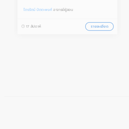
ไตรรัตน์ ปัตตะพงศ์
อาจารย์ผู้สอน
17 สัปดาห์
รายละเอียด