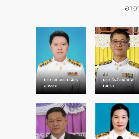
อาจ
นาย เสกสรรค์ เจียร
นาย ธีรวัฒน์ เทพ
สุวรรณ
ใจกาศ