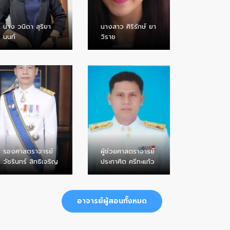
นาง วนิดา สุริยา
นางสาว ศิริรักษ์ ยา
นนท์
วิราช
รองศาสตราจารย์
ผู้ช่วยศาสตราจารย์
วัชรินทร์ สิทธิเจริญ
ประกาศิต ศรีทะแก้ว
อาจารย์ผู้สอนทั้งหมด