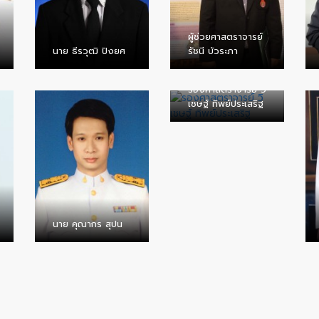
ผู้ช่วยศาสตราจารย์
นาย ธีรวุฒิ ปิงยศ
รัชนี บัวระภา
รองศาสตราจารย์ วิ
เชษฐ์ ทิพย์ประเสริฐ
นาย คุณากร สุปน