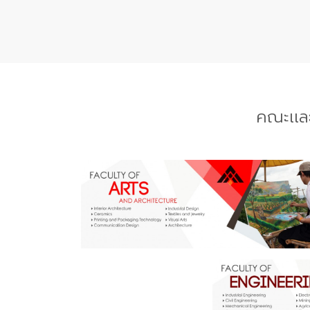
คณะเเล