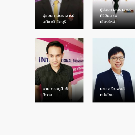
ผู้ช่วยศาสตราจารย์
ผู้ช่วยศาสตราจารย์
ศิริวิมล ณ
อภิชาติ ชิดบุรี
เชียงใหม่
นาย ภาคภูมิ ภัค
นาย อรัณพงศ์
วิภาส
ทนันไชย