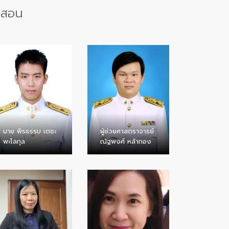
รสอน
นาย พีรธรรม เตชะ
ผู้ช่วยศาสตราจารย์
พะโลกุล
ณัฐพงศ์ หล้ากอง