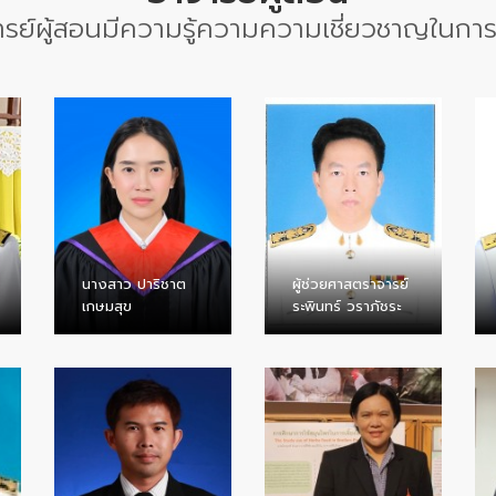
ารย์ผู้สอนมีความรู้ความความเชี่ยวชาญในกา
นางสาว ปาริชาต
ผู้ช่วยศาสตราจารย์
เกษมสุข
ระพินทร์ วราภัชระ