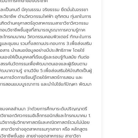
รพัฒนาการศึกษาของประเทศ
 และเป็นคนดี มีคุณธรรม จริยธรรม ยึดมั่นในจรรยา
ละวิชาชีพ ด้านวิศวกรรมไฟฟ้า อุทิศตน ทุ่มเทในการ
ิตบัณฑิตด้านครุศาสตร์อุตสาหกรรมสาขาวิชาวิศวกรรม
กอบวิชาชีพชั้นสูงที่สามารถบูรณาการความรู้ภาค
์และโทรคมนาคม วิศวกรรมคอมพิวเตอร์ ทักษะในการ
ีพครูและชุมชน รวมทั้งสถานประกอบการ 3.เพื่อส่งเสริม
สื่อสาร นำเสนอข้อมูลอย่างมีประสิทธิภาพ โดยใช้
ห้เป็นบุคคลที่เรียนรู้และรอบรู้ทันสมัย ทันต่อ
้างสรรค์นวัตกรรมเพื่อพัฒนาตนเองและผู้เรียนตาม
าความรู้ งานวิจัย 5.เพื่อส่งเสริมให้บัณฑิตเป็นผู้
นการจัดการเรียนรู้โดยใช้ศาสตร์การสอน และ
เรียนการสอนแบบบูรณาการ และนำไปใช้แก้ปัญหา พัฒนา
ราชมงคลล้านนา ว่าด้วยการศึกษาระดับปริญญาตรี
สาขาวิชาเอกวิศวกรรมอิเล็กทรอนิกส์และโทรคมนาคม 1.
รียนวิชากลุ่มวิทยาศาสตร์และคณิตศาสตร์รวมไม่น้อย
พ สาขาวิชาช่างอุตสาหกรรมทุกสาขา หรือ หลักสูตร
รวิชาชีพชั้นสูง สายช่างอุตสาหกรรม สาขาวิชา