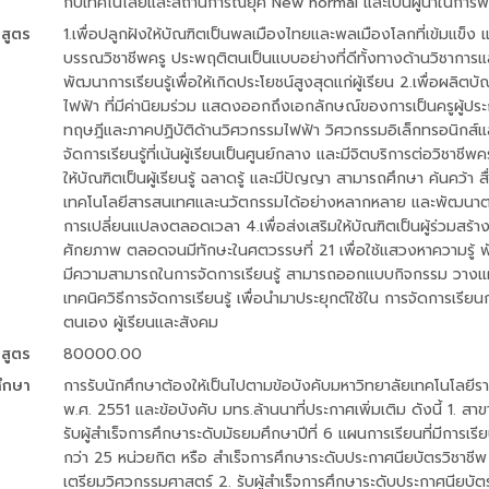
กับเทคโนโลยีและสถานการณ์ยุค New normal และเป็นผู้นำในกา
กสูตร
1.เพื่อปลูกฝังให้บัณฑิตเป็นพลเมืองไทยและพลเมืองโลกที่เข้มแข็ง
บรรณวิชาชีพครู ประพฤติตนเป็นแบบอย่างที่ดีทั้งทางด้านวิชาการแ
พัฒนาการเรียนรู้เพื่อให้เกิดประโยชน์สูงสุดแก่ผู้เรียน 2.เพื่อผล
ไฟฟ้า ที่มีค่านิยมร่วม แสดงออกถึงเอกลักษณ์ของการเป็นครูผู้ประ
ทฤษฎีและภาคปฏิบัติด้านวิศวกรรมไฟฟ้า วิศวกรรมอิเล็กทรอนิกส
จัดการเรียนรู้ที่เน้นผู้เรียนเป็นศูนย์กลาง และมีจิตบริการต่อวิชาช
ให้บัณฑิตเป็นผู้เรียนรู้ ฉลาดรู้ และมีปัญญา สามารถศึกษา ค้นคว้า 
เทคโนโลยีสารสนเทศและนวัตกรรมได้อย่างหลากหลาย และพัฒนาตนเองใ
การเปลี่ยนแปลงตลอดเวลา 4.เพื่อส่งเสริมให้บัณฑิตเป็นผู้ร่วมสร
ศักยภาพ ตลอดจนมีทักษะในศตวรรษที่ 21 เพื่อใช้แสวงหาความรู้ พัฒน
มีความสามารถในการจัดการเรียนรู้ สามารถออกแบบกิจกรรม วางแผ
เทคนิควิธีการจัดการเรียนรู้ เพื่อนำมาประยุกต์ใช้ใน การจัดการ
ตนเอง ผู้เรียนและสังคม
กสูตร
80000.00
ศึกษา
การรับนักศึกษาต้องให้เป็นไปตามข้อบังคับมหาวิทยาลัยเทคโนโลยี
พ.ศ. 2551 และข้อบังคับ มทร.ล้านนาที่ประกาศเพิ่มเติม ดังนี้ 1. 
รับผู้สำเร็จการศึกษาระดับมัธยมศึกษาปีที่ 6 แผนการเรียนที่มีการเ
กว่า 25 หน่วยกิต หรือ สำเร็จการศึกษาระดับประกาศนียบัตรวิชาชี
เตรียมวิศวกรรมศาสตร์ 2. รับผู้สำเร็จการศึกษาระดับประกาศนียบัต