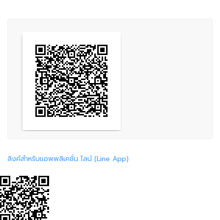
ลิงค์สำหรับแอพพลิเคชั่น ไลน์ (Line App)