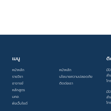
เมนู
ติ
หน้าหลัก
หน้าหลัก
มีป
สำ
รายวิชา
นโยบายความปลอดภัย
โท
อาจารย์
ติดต่อเรา
หลักสูตร
มีป
มคอ.
สำ
โท
ผังเว็บไซต์