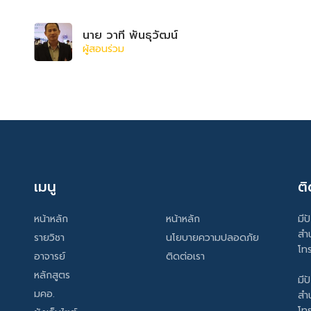
นาย วาที พันธุวัฒน์
ผู้สอนร่วม
เมนู
ติ
หน้าหลัก
หน้าหลัก
มีป
สำ
รายวิชา
นโยบายความปลอดภัย
โท
อาจารย์
ติดต่อเรา
หลักสูตร
มีป
มคอ.
สำ
โท