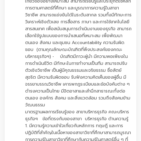
เกี่ยวข้องอย่างเหมาะสม สามารถเรียนรู้และประยุกต์ใช้หลัก
การตามศาสตร์ที่ศึกษา และบูรณาการความรู้ในสาขา
วิชาชีพ สามารถแข่งขันได้ในระดับสากล รวมทั้งมีทักษะการ
วิเคราะห์เชิงตัวเลข การสื่อสาร ภาษา และการใช้เทคโนโลยี
สารสนเทศ เพื่อสนับสนุนการดำเนินงานของธุรกิจ สามารถ
เลือกใช้รูปแบบของการนำเสนอที่เหมาะสม เพื่อพัฒนา
ตนเอง สังคม และชุมชน Accountability ความรับผิด
ชอบ (ตามคุณลักษณะบัณฑิตที่พึงประสงค์ของคณะ
บริหารธุรกิจฯ) • บัณฑิตมีภาวะผู้นำ มีความพอเพียงใน
การดำเนินชีวิต มีทักษะในการทำงานเป็นทีม สามารถปรับ
ตัวเชิงวิชาชีพ เป็นผู้มีคุณธรรมและจริยธรรม ซื่อสัตย์
สุจริต มีความรับผิดชอบ รับฟังความคิดเห็นของผู้อื่น มี
จรรยาบรรณวิชาชีพ เคารพกฎระเบียบและข้อบังคับต่าง ๆ
ดำรงความเป็นไทย มีจิตอาสาและสำนึกสาธารณะทั้งต่อ
ตนเอง องค์กร สังคม และสิ่งแวดล้อม รวมถึงสังคมข้าม
วัฒนธรรม
มาตรฐานผลการเรียนรู้ของ สาขาบริหารธุรกิจ คณะบริหาร
ธุรกิจฯ ข้อที่ตรงกับของสาขา บริหารธุรกิจ ด้านความรู้
1. มีความรู้ความเข้าใจเกี่ยวกับหลักการ ทฤษฎี และการ
ปฏิบัติที่สำคัญในเนื้อหาของสาขาวิชาที่ศึกษาสามารถบูรณา
การความรู้ในสาขาวิชาที่ศึกษากับความรู้ในศาสตร์อื่น ๆ ที่