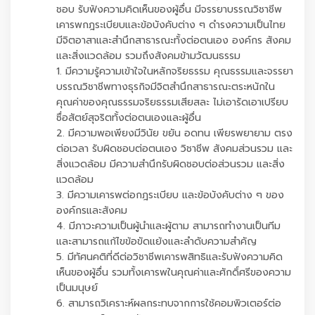
ชอบ รับฟังความคิดเห็นของผู้อื่น มีจรรยาบรรณวิชาชีพ
เคารพกฎระเบียบและข้อบังคับต่าง ๆ ดำรงความเป็นไทย
มีจิตอาสาและสำนึกสาธารณะทั้งต่อตนเอง องค์กร สังคม
และสิ่งแวดล้อม รวมถึงสังคมข้ามวัฒนธรรม
1. มีความรู้ความเข้าใจในหลักจริยธรรม คุณธรรมและจรรยา
บรรณวิชาชีพทางธุรกิจมีจิตสำนึกสาธารณะตระหนักใน
คุณค่าของคุณธรรมจริยธรรมเสียสละ ไม่เอารัดเอาเปรียบ
ซื่อสัตย์สุจริตทั้งต่อตนเองและผู้อื่น
2. มีความพอเพียงมีวินัย ขยัน อดทน เพียรพยายาม ตรง
ต่อเวลา รับผิดชอบต่อตนเอง วิชาชีพ สังคมส่วนรวม และ
สิ่งแวดล้อม มีความสำนึกรับผิดชอบต่อส่วนรวม และสิ่ง
แวดล้อม
3. มีความเคารพต่อกฎระเบียบ และข้อบังคับต่าง ๆ ของ
องค์กรและสังคม
4. มีภาวะความเป็นผู้นำและผู้ตาม สามารถทำงานเป็นทีม
และสามารถแก้ไขข้อขัดแย้งและลำดับความสำคัญ
5. มีทัศนคติที่ดีต่อวิชาชีพเคารพสิทธิและรับฟังความคิด
เห็นของผู้อื่น รวมทั้งเคารพในคุณค่าและศักดิ์ศรีของความ
เป็นมนุษย์
6. สามารถวิเคราะห์ผลกระทบจากการใช้คอมพิวเตอร์ต่อ