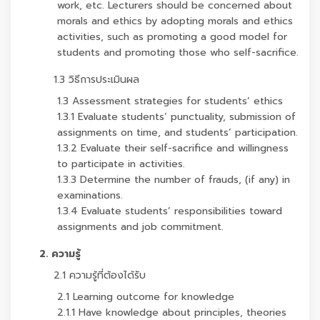
work, etc. Lecturers should be concerned about
morals and ethics by adopting morals and ethics
activities, such as promoting a good model for
students and promoting those who self-sacrifice.
1.3 วิธีการประเมินผล
1.3 Assessment strategies for students’ ethics
1.3.1 Evaluate students’ punctuality, submission of
assignments on time, and students’ participation.
1.3.2 Evaluate their self-sacrifice and willingness
to participate in activities.
1.3.3 Determine the number of frauds, (if any) in
examinations.
1.3.4 Evaluate students’ responsibilities toward
assignments and job commitment.
2. ความรู้
2.1 ความรู้ที่ต้องได้รับ
2.1 Learning outcome for knowledge
2.1.1 Have knowledge about principles, theories