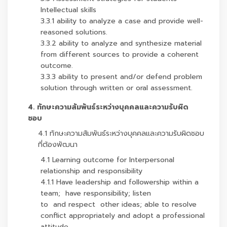
Intellectual skills
3.3.1 ability to analyze a case and provide well-
reasoned solutions.
3.3.2 ability to analyze and synthesize material
from different sources to provide a coherent
outcome.
3.3.3 ability to present and/or defend problem
solution through written or oral assessment.
4. ทักษะความสัมพันธ์ระหว่างบุคคลและความรับผิด
ชอบ
4.1 ทักษะความสัมพันธ์ระหว่างบุคคลและความรับผิดชอบ
ที่ต้องพัฒนา
4.1 Learning outcome for Interpersonal
relationship and responsibility
4.1.1 Have leadership and followership within a
team; have responsibility; listen
to and respect other ideas; able to resolve
conflict appropriately and adopt a professional
attitude.