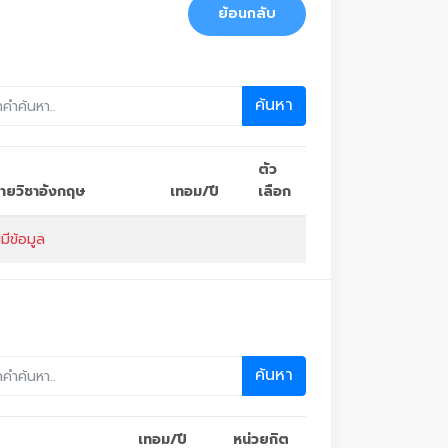
ย้อนกลับ
ค้นหา
ตัว
อรายวิชาอังกฤษ
เทอม/ปี
เลือก
่มีข้อมูล
ค้นหา
เทอม/ปี
หน่วยกิต