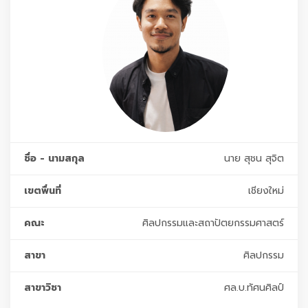
ชื่อ - นามสกุล
นาย สุชน สุจิต
เขตพื่นที่
เชียงใหม่
คณะ
ศิลปกรรมและสถาปัตยกรรมศาสตร์
สาขา
ศิลปกรรม
สาขาวิชา
ศล.บ.ทัศนศิลป์