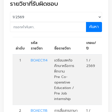
รายวิชาที่รับผิดชอบ
ค้นหา
รหัส
เทอม/
ลำดับ
รายวิชา
ชื่อรายวิชา
ปี
หน่วย
1
BOAEC114
เตรียมสหกิจ
1 /
1
ศึกษาหรือการ
2569
ฝึกงาน
Pre Co-
operative
Education /
Pre Job
internship
2
BOAEC118
การสื่อสารภาษา
1 /
3