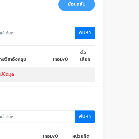
ย้อนกลับ
ค้นหา
ตัว
อรายวิชาอังกฤษ
เทอม/ปี
เลือก
่มีข้อมูล
ค้นหา
เทอม/ปี
หน่วยกิต