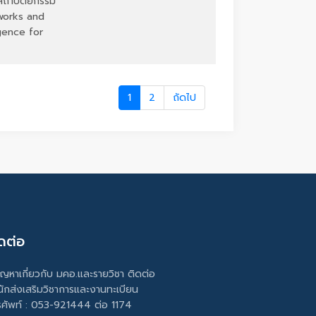
นสถาปัตยกรรม
works and
ligence for
1
2
ถัดไป
ดต่อ
ัญหาเกี่ยวกับ มคอ.และรายวิชา ติดต่อ
นักส่งเสริมวิชาการและงานทะเบียน
รศัพท์ : 053-921444 ต่อ 1174