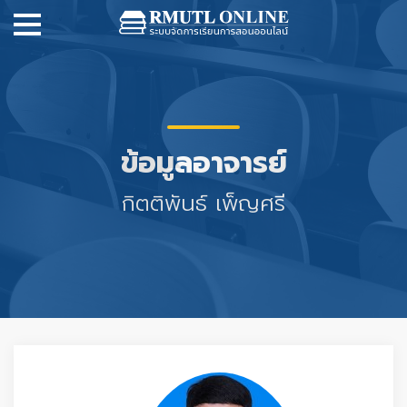
ข้อมูลอาจารย์
กิตติพันธ์ เพ็ญศรี