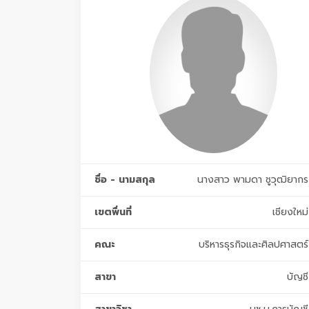
ชื่อ - นามสกุล
นางสาว พามดา ชูวุฒิยากร
เขตพื่นที่
เชียงใหม่
คณะ
บริหารธุรกิจและศิลปศาสตร์
สาขา
บัญชี