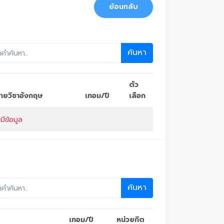
ย้อนกลับ
ค้นหา
ตัว
อรายวิชาอังกฤษ
เทอม/ปี
เลือก
่มีข้อมูล
ค้นหา
เทอม/ปี
หน่วยกิต