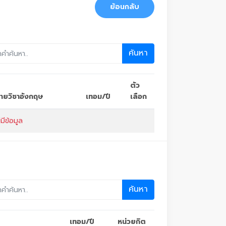
ย้อนกลับ
ค้นหา
ตัว
อรายวิชาอังกฤษ
เทอม/ปี
เลือก
่มีข้อมูล
ค้นหา
เทอม/ปี
หน่วยกิต