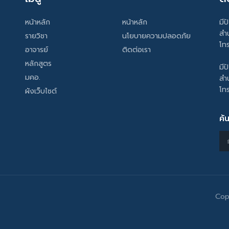
หน้าหลัก
หน้าหลัก
มีป
สำ
รายวิชา
นโยบายความปลอดภัย
โท
อาจารย์
ติดต่อเรา
หลักสูตร
มีป
มคอ.
สำ
โท
ผังเว็บไซต์
ค้
Cop