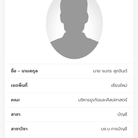
ชื่อ - นามสกุล
นาย รนกร สุภจินต์
เขตพื่นที่
เชียงใหม่
คณะ
บริหารธุรกิจและศิลปศาสตร์
สาขา
บัญชี
สาขาวิชา
บช.บ.การบัญชี