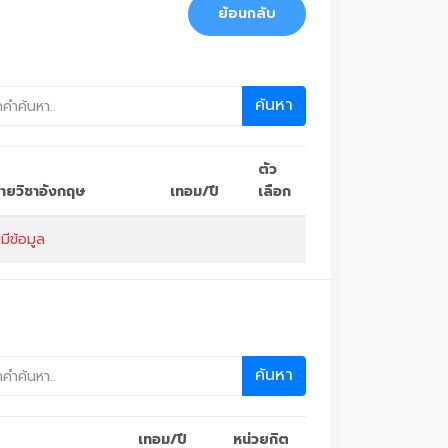
ย้อนกลับ
ค้นหา
ตัว
อรายวิชาอังกฤษ
เทอม/ปี
เลือก
่มีข้อมูล
ค้นหา
เทอม/ปี
หน่วยกิต