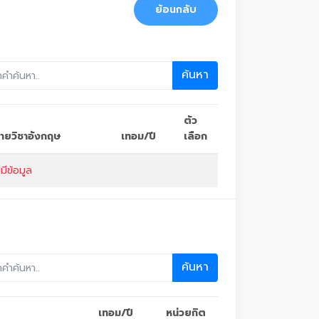
ย้อนกลับ
ค้นหา
ตัว
อรายวิชาอังกฤษ
เทอม/ปี
เลือก
่มีข้อมูล
ค้นหา
เทอม/ปี
หน่วยกิต