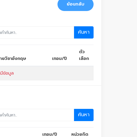
ย้อนกลับ
ค้นหา
ตัว
อรายวิชาอังกฤษ
เทอม/ปี
เลือก
่มีข้อมูล
ค้นหา
เทอม/ปี
หน่วยกิต