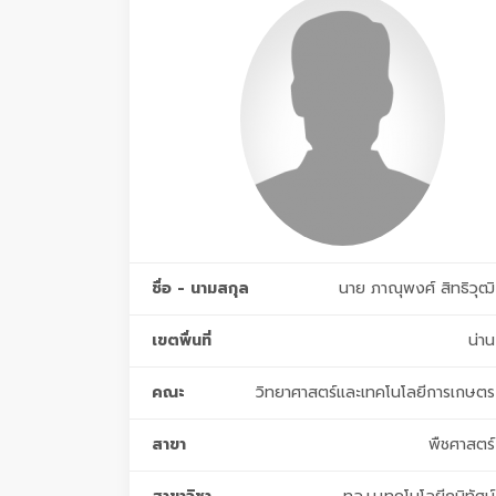
ชื่อ - นามสกุล
นาย ภาณุพงศ์ สิทธิวุฒิ
เขตพื่นที่
น่าน
คณะ
วิทยาศาสตร์และเทคโนโลยีการเกษตร
สาขา
พืชศาสตร์