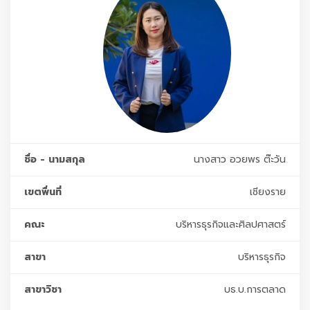
ชื่อ - นามสกุล
นางสาว อวยพร ต๊ะวัน
เขตพื่นที่
เชียงราย
คณะ
บริหารธุรกิจและศิลปศาสตร์
สาขา
บริหารธุรกิจ
สาขาวิชา
บธ.บ.การตลาด