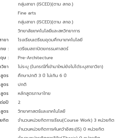
กลุ่มสาขา (ISCED)(ตาม สกอ.)
Fine arts
กลุ่มสาขา (ISCED)(ตาม สกอ.)
วิทยาลัยเทคโนโลยีและสหวิทยาการ
อสาขา
โรงเรียนเตรียมอุดมศึกษาเทคโนโลยี
ไทย :
เตรียมสถาปัตยกรรมศาสตร์
กฤษ :
Pre-Architecture
าวิชา
ไม่ระบุ (ในกรณีที่เข้ามาใหม่ยังไม่ได้ระบุสาขาวิชา)
สูตร
ศึกษาปกติ 3 ปี ไม่เกิน 6 ปี
สูตร
ปกติ
สูตร
หลักสูตรภาษาไทย
่อปี
2
กสูตร
วิทยาศาสตร์และเทคโนโลยี
วยกิต
จำนวนหน่วยกิตการเรียน(Course Work) 3 หน่วยกิต
จำนวนหน่วยกิตการค้นคว้าอิสระ(IS) 0 หน่วยกิต