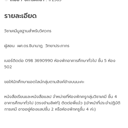
รายละเอียด
วิชาเคมีมูลฐานสำหรับวิศวกร
ผู้สอน ผศ.ดร.ชินานาฏ วิทยาประภากร
เบอร์ติดต่อ 098 3690990 ห้องพักอาคารศึกษาทั่วไป ชั้น 5 ห้อง
502
ขอให้นักศึกษาแอดไลน์กลุ่มตามลิงค์ข้างบนนะคะ
หนังสือเรียนและหนังสือแลป จำหน่ายที่ห้องพักครูกลุ่มวิชาเคมี ชั้น 4
อาคารศึกษาทั่วไป (ตรงข้ามลิฟท์) ติดต่อพี่แจ๋ว (เจ้าหน้าที่ประจำปฏิบัติ
การเคมี อาจอยู่ห้องแลปชั้น 2 หรือห้องพักครูชั้น 4 ค่ะ)