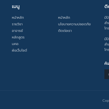
เมนู
ติ
หน้าหลัก
หน้าหลัก
มีป
สำ
รายวิชา
นโยบายความปลอดภัย
โท
อาจารย์
ติดต่อเรา
หลักสูตร
มีป
มคอ.
สำ
โท
ผังเว็บไซต์
ค้
Cop