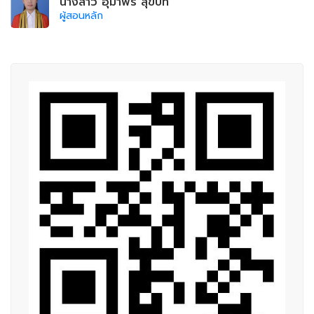
นางสาว อุมาพร สุขบท
ผู้สอนหลัก