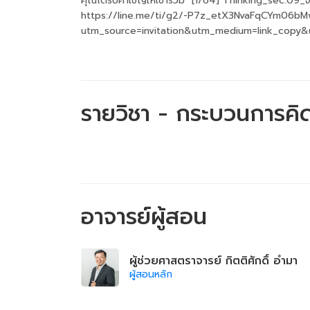
คุณได้รับคำเชิญให้เข้าร่วม "[1/64] Thinking_sec.09_จ.
https://line.me/ti/g2/-P7z_etX3NvaFqCYm06b
utm_source=invitation&utm_medium=link_copy&
รายวิชา - กระบวนการคิ
อาจารย์ผู้สอน
ผู้ช่วยศาสตราจารย์ กิตติศักดิ์ อำมา
ผู้สอนหลัก