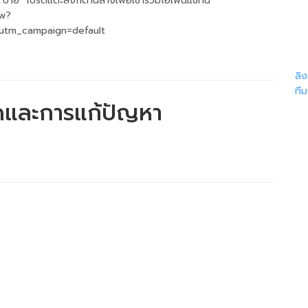
บ่าย" โปรดแตะลิงก์ด้านล่างเพื่อเข้าร่วมโอเพนแชทนี้
Mw?
utm_campaign=default
ลิ
ที
ดและการแก้ปัญหา