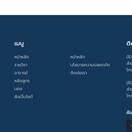
เมนู
ติ
หน้าหลัก
หน้าหลัก
มีป
สำ
รายวิชา
นโยบายความปลอดภัย
โท
อาจารย์
ติดต่อเรา
หลักสูตร
มีป
มคอ.
สำ
โท
ผังเว็บไซต์
ค้