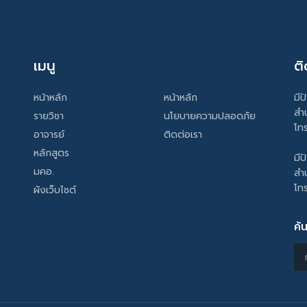
เมนู
ติ
หน้าหลัก
หน้าหลัก
มีป
สำ
รายวิชา
นโยบายความปลอดภัย
โท
อาจารย์
ติดต่อเรา
หลักสูตร
มีป
มคอ.
สำ
โท
ผังเว็บไซต์
ค้