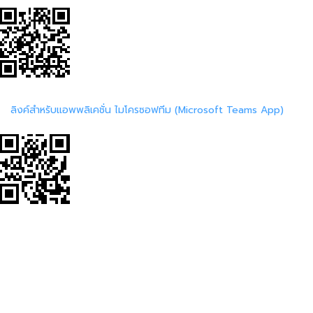
ลิงค์สำหรับแอพพลิเคชั่น ไมโครซอฟทีม (Microsoft Teams App)