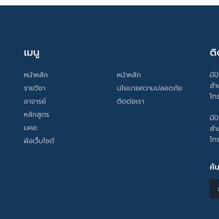
เมนู
ติ
หน้าหลัก
หน้าหลัก
มีป
สำ
รายวิชา
นโยบายความปลอดภัย
โท
อาจารย์
ติดต่อเรา
หลักสูตร
มีป
มคอ.
สำ
โท
ผังเว็บไซต์
ค้