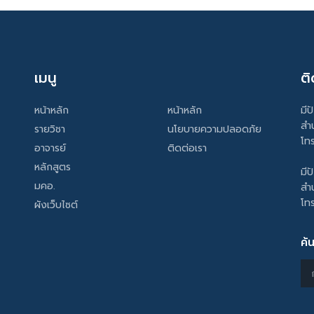
เมนู
ติ
หน้าหลัก
หน้าหลัก
มีป
สำ
รายวิชา
นโยบายความปลอดภัย
โท
อาจารย์
ติดต่อเรา
หลักสูตร
มีป
มคอ.
สำ
โท
ผังเว็บไซต์
ค้