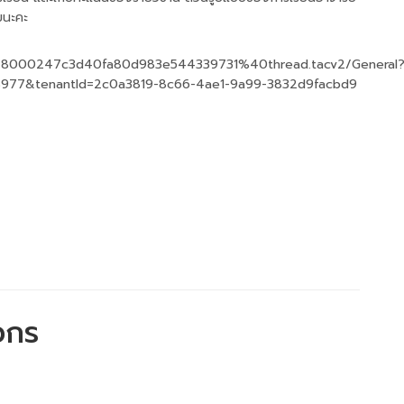
มนะคะ
a978000247c3d40fa80d983e544339731%40thread.tacv2/General
8977&tenantId=2c0a3819-8c66-4ae1-9a99-3832d9facbd9
วกร