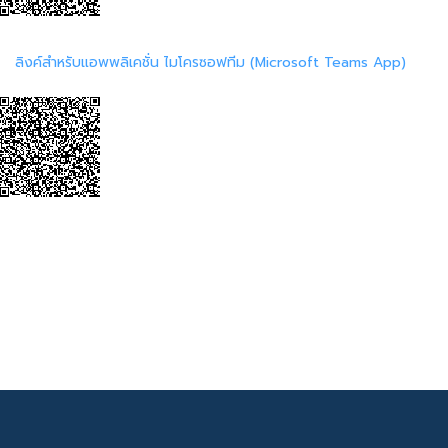
ลิงค์สำหรับแอพพลิเคชั่น ไมโครซอฟทีม (Microsoft Teams App)