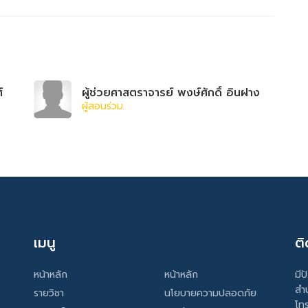
์
ผู้ช่วยศาสตราจารย์ พงษ์ศักดิ์ อินฝาง
ผู้สอนร่วม
เมนู
ติ
หน้าหลัก
หน้าหลัก
มีป
สำ
รายวิชา
นโยบายความปลอดภัย
โท