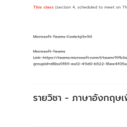
This class
(section 4, scheduled to meet on T
Microsoft Teams Code:kji3x90
Microsoft Teams
Link: https://teams.microsoft.com/l/team/19
groupId=d8ba9f89-ea12-49d0-b522-18ee4f05a
รายวิชา - ภาษาอังกฤษเพื