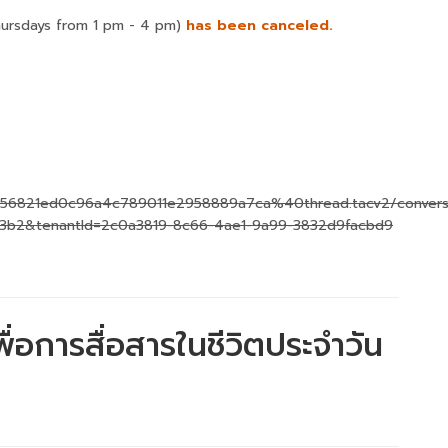
hursdays from 1 pm - 4 pm)
has been canceled.
%3a56821ed0c96a4c789011e2958889a7ca%40thread.tacv2/convers
3b2&tenantId=2c0a3819-8c66-4ae1-9a99-3832d9facbd9
่อการสื่อสารในชีวิตประจำวัน