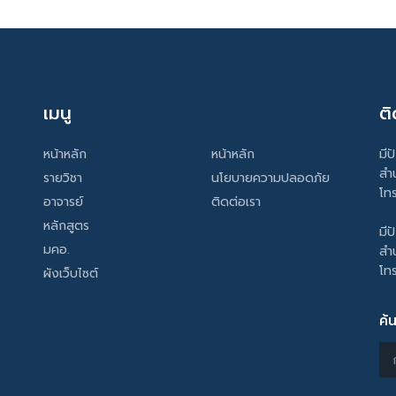
เมนู
ติ
หน้าหลัก
หน้าหลัก
มีป
สำ
รายวิชา
นโยบายความปลอดภัย
โท
อาจารย์
ติดต่อเรา
หลักสูตร
มีป
มคอ.
สำ
โท
ผังเว็บไซต์
ค้