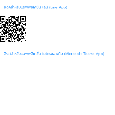
ลิงค์สำหรับแอพพลิเคชั่น ไลน์ (Line App)
ลิงค์สำหรับแอพพลิเคชั่น ไมโครซอฟทีม (Microsoft Teams App)