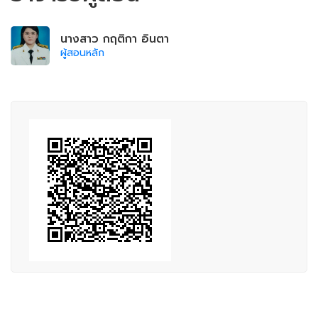
นางสาว กฤติกา อินตา
ผู้สอนหลัก