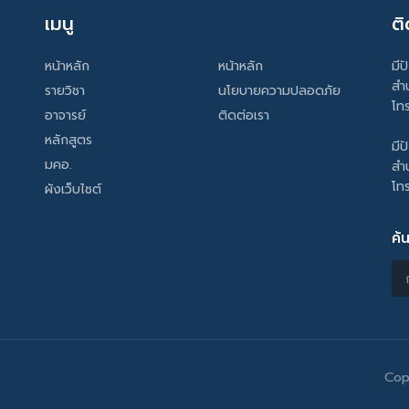
เมนู
ติ
หน้าหลัก
หน้าหลัก
มีป
สำ
รายวิชา
นโยบายความปลอดภัย
โท
อาจารย์
ติดต่อเรา
หลักสูตร
มีป
มคอ.
สำ
โท
ผังเว็บไซต์
ค้
Cop